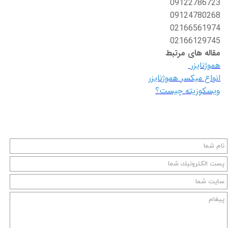
09122786723
09124780268
02166561974
02166129745
مقاله های مرتبط
هموژنایزر
انواع میکسر هموژنایزر
ویسکوزیته چیست؟