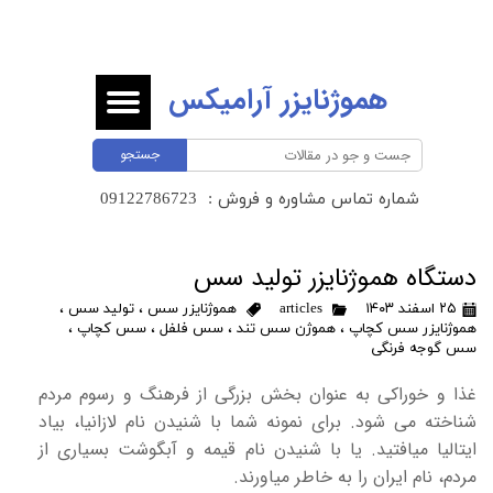
هموژنایزر آرامیکس
جستجو
شماره تماس مشاوره و فروش :
​​​​​​​09122786723 ​​​​​​​
دستگاه هموژنایزر تولید سس
۲۵ اسفند ۱۴۰۳
articles
هموژنایزر سس
،
تولید سس
،
هموژنایزر سس کچاپ
،
هموژن سس تند
،
سس فلفل
،
سس کچاپ
،
سس گوجه فرنگی
غذا و خوراکی به عنوان بخش بزرگی از فرهنگ و رسوم مردم
شناخته می شود. برای نمونه شما با شنیدن نام لازانیا، بیاد
ایتالیا میافتید. یا با شنیدن نام قیمه و آبگوشت بسیاری از
مردم، نام ایران را به خاطر میاورند.