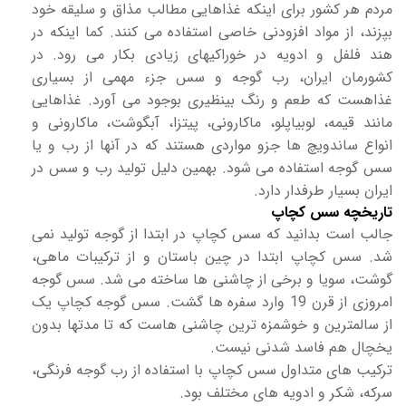
مردم هر کشور برای اینکه غذاهایی مطالب مذاق و سلیقه خود
بپزند، از مواد افزودنی خاصی استفاده می کنند. کما اینکه در
هند فلفل و ادویه در خوراکیهای زیادی بکار می رود. در
کشورمان ایران، رب گوجه و سس جزء مهمی از بسیاری
غذاهست که طعم و رنگ بینظیری بوجود می آورد. غذاهایی
مانند قیمه، لوبیاپلو، ماکارونی، پیتزا، آبگوشت، ماکارونی و
انواع ساندویچ ها جزو مواردی هستند که در آنها از رب و یا
سس گوجه استفاده می شود. بهمین دلیل تولید رب و سس در
ایران بسیار طرفدار دارد.
تاریخچه سس کچاپ
جالب است بدانید که سس کچاپ در ابتدا از گوجه تولید نمی
شد. سس کچاپ ابتدا در چین باستان و از ترکیبات ماهی،
گوشت، سویا و برخی از چاشنی ها ساخته می شد. سس گوجه
امروزی از قرن 19 وارد سفره ها گشت. سس گوجه کچاپ یک
از سالمترین و خوشمزه ترین چاشنی هاست که تا مدتها بدون
یخچال هم فاسد شدنی نیست.
ترکیب های متداول سس کچاپ با استفاده از رب گوجه فرنگی،
سرکه، شکر و ادویه های مختلف بود.