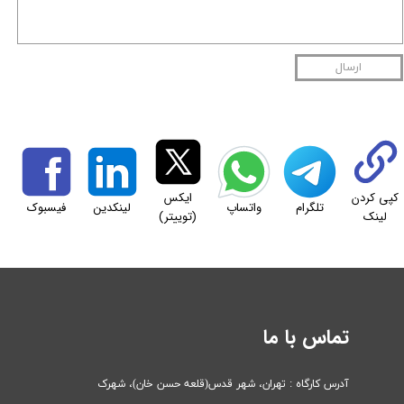
ارسال
کپی کردن
ایکس
تلگرام
واتساپ
لینکدین
فیسبوک
لینک
(توییتر)
تماس با ما
آدرس کارگاه : تهران، شهر قدس(قلعه حسن خان)، ​​​​​​​شهرک