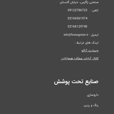
صنعتی زاگرس، خیابان گلستان
تلفن : 09122786723
02166561974
02166129745
ایمیل : info@homogenize.ir
لینک های مرتبط :
وبسایت آراکو
کانال آپارات عملکرد هموژنایزر
صنایع تحت پوشش
داروسازی
رنگ و رزین