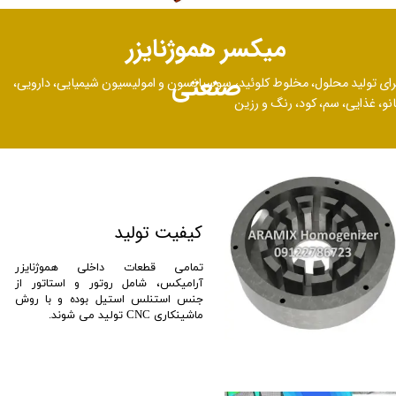
میکسر هموژنایزر
صنعتی
رای تولید محلول، مخلوط کلوئید، سوسپانسون و امولیسیون شیمیایی، دارویی،
انو، غذایی، سم، کود، رنگ و رزین
کیفیت تولید
​تمامی قطعات داخلی هموژنایزر
آرامیکس، شامل روتور و استاتور از
جنس استنلس استیل بوده و با روش
ماشینکاری CNC تولید می شوند.