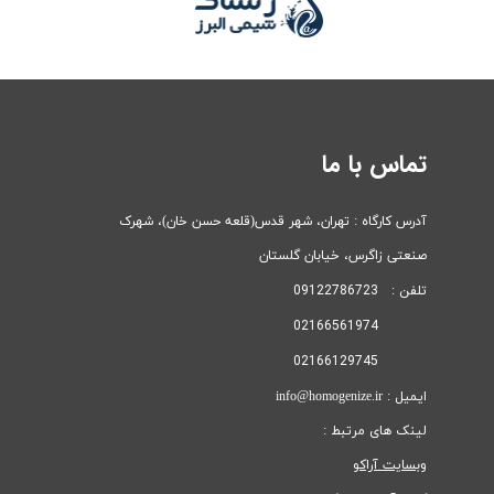
تماس با ما
آدرس کارگاه : تهران، شهر قدس(قلعه حسن خان)، ​​​​​​​شهرک
صنعتی زاگرس، خیابان گلستان
تلفن : 09122786723
02166561974
02166129745
ایمیل : info@homogenize.ir
لینک های مرتبط :
وبسایت آراکو