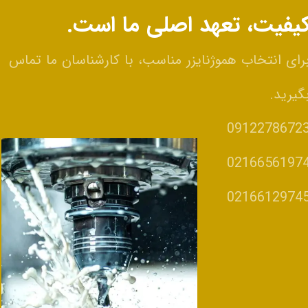
یفیت، تعهد اصلی ما است.
رای انتخاب هموژنایزر مناسب، با کارشناسان ما تماس
گیرید.
0912278672
0216656197
​​​​​​​0216612974