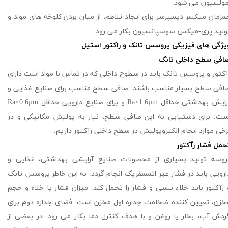
مولسیون می شود.
مزمان میکسر دیسپرسر برای ایجاد تلاطم، از میان بردن کلوخه های مواد و
ولید پری-میکس سوسپانسیون بکار می رود.
یژگی های فیزیکی پروسس تانک و راکتور استیل
افی سطح داخلی تانک
آکتور و پروسس تانک باید در سطوح داخلی که در تماس با مواد است دارای
افی سطح بسیار مناسب باشند. صافی سطح مناسب برای صنایع غذایی و
آرایش بهداشتی حداقل Ra≤1.6µm و برای صنایع دارویی حداقل Ra≤0.6µm
ست. برای دستیابی به این صافی سطح، نیاز به پولیش مکانیکی و در
رخی موارد انجام الکتروپولیش در سطح داخلی رآکتور داریم.
حمل فشار رآکتور
روسه تولید بسیاری از محصولات صنایع آرایشی بهداشتی، غذایی و
ارویی باید در فشار غیر اتمسفریک انجام گردد. به این خاطر پروسس تانک
 رآکتور باید خلاء نسبی و فشار را تحمل کند. میزان فشار یا خلاء و حجم
خزن، تعیین کننده ضخامت جداره اول مخزن است. فضای جداره دوم برای
ردش آب، بخار یا روغن و با هدف کنترل دما بکار می رود. در بعضی از