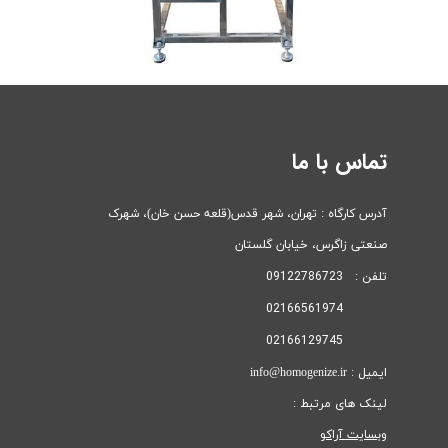
تماس با ما
آدرس کارگاه : تهران، شهر قدس(قلعه حسن خان)، ​​​​​​​شهرک
صنعتی زاگرس، خیابان گلستان
تلفن : 09122786723
02166561974
02166129745
ایمیل : info@homogenize.ir
لینک های مرتبط :
وبسایت آراکو