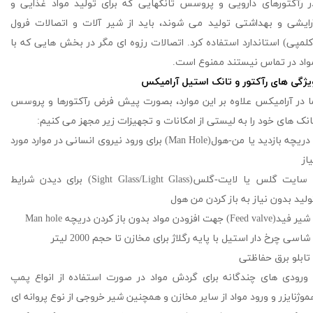
ر رآکتورهای دارویی و پروسس تانکهایی که برای تولید مواد غذایی و
رایشی و بهداشتی تولید می شوند، باید از شیر آلات و اتصالات فرول
کلمپی) استاندارد استفاده کرد. اتصالات رزوه ای مگر در بخش هایی که با
واد در تماس نیستند ممنوع است.
یژگی های رآکتور و تانک استیل آرامیکس
ا در آرامیکس علاوه بر این موارد، بصورت پیش فرض رآکتورها و پروسس
انک های خود را به لیستی از امکانات و تجهیزات زیر مجهز می کنیم:
- دریچه بازدید یا من-هول(Man Hole) برای ورود نیروی انسانی در موارد مورد
یاز
- سایت گلس یا لایت-گلس(Sight Glass/Light Glass) برای دیدن شرایط
ولید بدون نیاز به باز کردن من هول
فید(Feed valve) جهت افزودن مواد بدون باز کردن دریچه Man hole
 شاسی چرخ دار استیل با پایه رگلاژ برای مخازن تا حجم 2000 لیتر
 تابلو برق حفاظتی
 ورودی های چندگانه برای گردش مواد در صورت استفاده از انواع پمپ
موژنایزر و ورود مواد از سایر مخازن و همچنین شیر خروجی از نوع پروانه ای