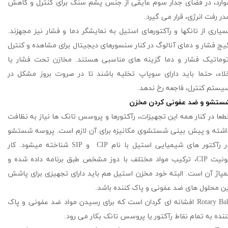
وارد، در فضای جدار سوم عایقی از جنس پشم سنگ برای کنترل و کاهش
در رفت انرژی، قرار می گیرد.
سیاری از تانکها و رآکتورهای استیل به نمایشگر دما و فشار نیز مجهزند.
یج فشار و دمای آنالوگ در کنار سنسورهای دیجیتال برای مشاهده و کنترل
توماتیک فشار و دما گزینه های مناسبی هستند. مخازن تحت فشار یا
لاء، حتما باید دارای سوپاپ تخلیه باشند تا در صروت بروز مشکل در
یستم کنترل، فاجعه رخ ندهد.
ستشو و ضد عفونی کردن مخزن
طعا در کنار همه این تجهیزات، رآکتورها و پروسس تانک ها نیاز به نظافت
اشته و پیش بینی شستشوی مکانیزه برای آن لازم است. پروسه شستشو
در رآکتور های شیمیایی استیل با نام CIP و SIP شناخته میشود. کار
یونیت CIP، ترکیب مواد مختلف با دوز مشخص طبق برنامه داده شده و
مپاژ آن است. البته خود مخزن استیل هم باید دارای تجهیزی برای پاشش
ین محلول های ضد عفونی و پاک کننده باشد.
Rotary Ball افشانه ای گردان است که برای رسیدن مواد ضد عفونی و پاک
ننده به تمام نقاط رآکتور یا پروسس تانک بکار می رود.