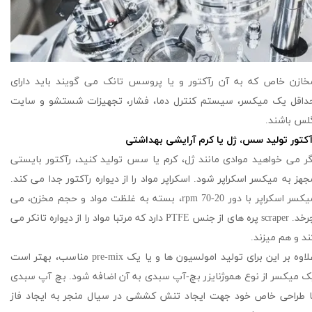
خازن خاص که به آن رآکتور و یا پروسس تانک می گویند باید دارای
داقل یک میکسر، سیستم کنترل دما، فشار، تجهیزات شستشو و سایت
لس باشند.
آکتور تولید سس، ژل یا کرم آرایشی بهداشتی
گر می خواهید موادی مانند ژل، کرم یا سس تولید کنید، رآکتور بایستی
جهز به میکسر اسکراپر شود. اسکراپر مواد را از دیواره رآکتور جدا می کند.
میکسر اسکراپر با دور 20-70 rpm، بسته به غلظت مواد و حجم مخزن، می
چرخد. scraper پره های از جنس PTFE دارد که مرتبا مواد را از دیواره تانکر می
ند و هم میزند.
علاوه بر این برای تولید امولسیون ها و یا یک pre-mix مناسب، بهتر است
ک میکسر از نوع هموژنایزر بچ-آپ سبدی به آن اضافه شود. بچ آپ سبدی
ا طراحی خاص خود جهت ایجاد تنش کششی در سیال منجر به ایجاد فاز