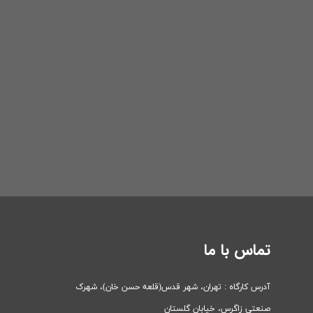
تماس با ما
آدرس کارگاه : تهران، شهر قدس(قلعه حسن خان)، ​​​​​​​شهرک
صنعتی زاگرس، خیابان گلستان