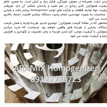
دن ذرات، همیشه در معرض خوردگی، فشار زیاد و تنش است. به همین خاطر
یفیت هموژنایزر تاثیر زیادی در عمر مفید و راندمان عملکرد آن دارد. هرچقدر
کیفیت مواد اولیه، قطعات و فرآیند های تولید homogenizer بیشتر باشد و طراحی
 محاسبات به صورت مهندسی انجام پذیرد، دستگاه میکسر قابلیت اعتماد بالاتری
دست می آورد.
مانطور که در مقاله "قیمت هموژنایزر" توضیح دادیم, هزینه اولیه یا همان قیمت
ستگاه، بخشی از هزینه های واقعی خواهد بود. اینجاست که خرید میکسر
موژنایزر با کیفیت موجب کم شدن هزینه و زمان تعمیرات و نگهداری و افزایش
جم و کیفیت تولید می شود.