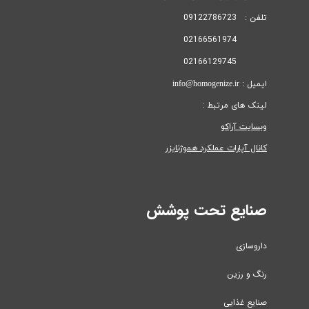
تلفن : 09122786723
02166561974
02166129745
ایمیل : info@homogenize.ir
لینک های مرتبط :
وبسایت آراکو
کانال آپارات عملکرد هموژنایزر
صنایع تحت پوشش
داروسازی
رنگ و رزین
صنایع غذایی