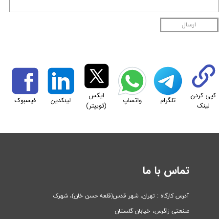
ارسال
کپی کردن
ایکس
تلگرام
واتساپ
لینکدین
فیسبوک
لینک
(توییتر)
تماس با ما
آدرس کارگاه : تهران، شهر قدس(قلعه حسن خان)، ​​​​​​​شهرک
صنعتی زاگرس، خیابان گلستان