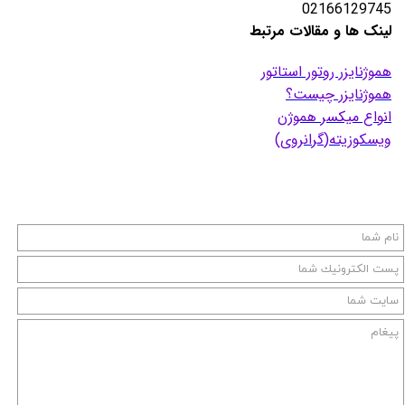
02166129745
لینک ها و مقالات مرتبط
هموژنایزر روتور استاتور
هموژنایزر چیست؟
انواع میکسر هموژن
ویسکوزیته(گرانروی)