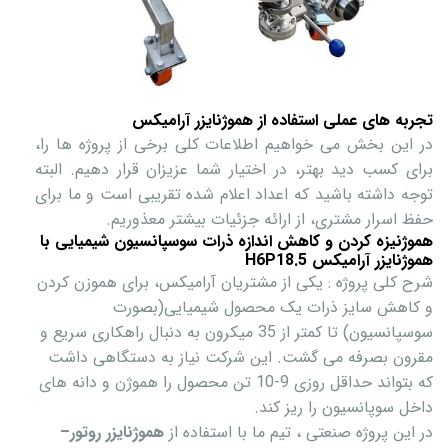
تجربه های عملی استفاده از هموژنایزر آرامیکس
در این بخش می خواهیم اطلاعات کلی برخی از پروژه ها را،
برای کسب دید بهتر، در اختیار شما عزیزان قرار دهیم. البته
توجه داشته باشید که اعداد اعلام شده تقریبی است و ما برای
حفظ اسرار مشتری، از ارائه جزئیات بیشتر معذوریم.
هموژنیزه کردن و کاهش اندازه ذرات سوسپانسیون شیمیایی با
هموژنایزر آرامیکس H6P18.5
شرح کلی پروژه : یکی از مشتریان آرامیکس، برای هموزن کردن
و کاهش سایز ذرات یک محصول شیمیایی(بصورت
سوسپانسیون) تا کمتر از 35 میکرون به دنبال راهکاری سریع و
مقرون بصرفه می گشت. این شرکت نیاز به دستگاهی داشت
که بتواند حداقل روزی 9-10 تن محصول را هموژن و دانه های
داخل سوپانسیون را ریز کند.
در این پروژه‌ صنعتی ، تیم ما با استفاده از
هموژنایزر روتور–