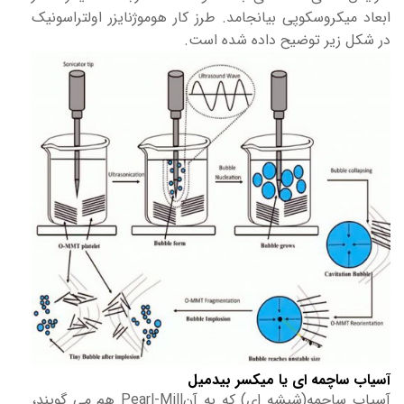
ابعاد میکروسکوپی بیانجامد. طرز کار هوموژنایزر اولتراسونیک
در شکل زیر توضیح داده شده است.
آسیاب ساچمه ای یا میکسر بیدمیل
آسیاب ساچمه(شیشه ای) که به آنPearl-Mill هم می گویند،