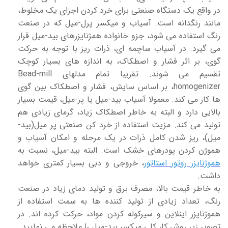
در واقع یک دستگاه صنعتی برای خرد کردن اجزای یک مخلوط،
مانند رنگدانه است. آسیاب و میکسر پرل-میل که در صنعت
رنگ استفاده می شود، جزو خانواده همژنایزرهای بید-میل قرار
می گیرد. در آسیاب ساچمه ای، ذرات ریز با توجه به حرکت
گوی، بر اثر فشار و اصطکاک، به اندازه های بسیار کوچک
تقسیم می شوند. تقریبا تمام مدلهای Bead-mill
homogenizer، بر اساس سایش، فشار و اصطکاک بین گوی
ها کار می کند. معمولا آسیاب بید-میل یا پر-میل، قیمت بسیار
بالایی دارد و البته به خاطر اصطکاک زیاد، گرمای زیادی هم
تولید می کند. مزیت استفاده از خرد کن صنعتی پر میل(بید-
میل)، ریز شدن کامل ذرات در یک مرحله و امکان آسیاب و
هموژن کردن پودرهای خشک است. البته بید-میل، نسبت به
هموژنایزر روتور استاتور
، خروجی و دبی بسیار کمتری خواهد
داشت.
به خاطر قیمت بالا، مصرف برق و تولید دمای زیاد در صنعت
رنگ، تعداد زیادی از تولید کننده ها به سمت استفاده از
هموژنایزر اینلاین و سیرکوله کردن مواد، حرکت کرده اند. در
تصویر زیر روش کار کلی میکسر بید-میل را ملاحظه می نمایید.