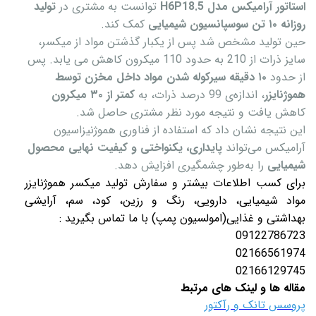
استاتور آرامیکس مدل H6P18.5
توانست به مشتری در
تولید
روزانه ۱۰ تن سوسپانسیون شیمیایی
کمک کند.
حین تولید مشخص شد پس از یکبار گذشتن مواد از میکسر،
سایز ذرات از 210 به حدود 110 میکرون کاهش می یابد. پس
از حدود
۱۰ دقیقه سیرکوله شدن مواد داخل مخزن توسط
هموژنایزر
، اندازه‌ی 99 درصد ذرات، به
کمتر از ۳۰ میکرون
کاهش یافت و نتیجه مورد نظر مشتری حاصل شد.
این نتیجه نشان داد که استفاده از فناوری هموژنیزاسیون
آرامیکس می‌تواند
پایداری، یکنواختی و کیفیت نهایی محصول
شیمیایی
را به‌طور چشمگیری افزایش دهد.
برای کسب اطلاعات بیشتر و سفارش تولید میکسر هموژنایزر
مواد شیمیایی، دارویی، رنگ و رزین، کود، سم، آرایشی
بهداشتی و غذایی(امولسیون پمپ) با ما تماس بگیرید :
09122786723
02166561974
02166129745
مقاله ها و لینک های مرتبط
پروسس تانک و رآکتور