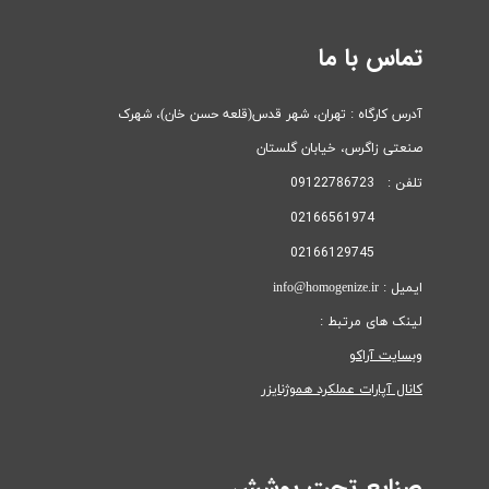
تماس با ما
آدرس کارگاه : تهران، شهر قدس(قلعه حسن خان)، ​​​​​​​شهرک
صنعتی زاگرس، خیابان گلستان
تلفن : 09122786723
02166561974
02166129745
ایمیل : info@homogenize.ir
لینک های مرتبط :
وبسایت آراکو
کانال آپارات عملکرد هموژنایزر
صنایع تحت پوشش