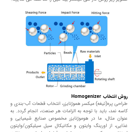
روش انتخاب Homogenizer
طراحی پره(تیغه) میکسر هموژنایزر، انتخاب قطعات آب-بندی و
کاسه نمد، باید با توجه به الزامات هر صنعت، انجام گردد. به
عنوان مثال، ما در هوموژنایزر مخصوص صنایع شیمیایی و
غذایی، از اورینگ وایتون و مکانیکال سیل سیلیکون/وایتون