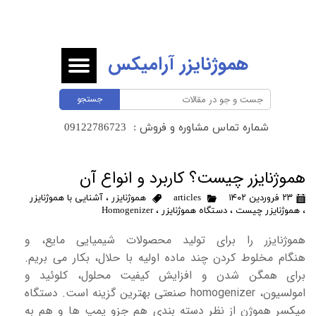
هموژنایزر آرامیکس
جستجو
شماره تماس مشاوره و فروش :
​​​​​​​09122786723 ​​​​​​​
هموژنایزر چیست؟ کاربرد و انواع آن
۲۳ فروردین ۱۴۰۲
articles
هموژنایزر
،
آشنایی با هموژنایزر
،
هموژنایزر چیست
،
دستگاه هموژنایزر
،
Homogenizer
هموژنایزر را برای تولید محصولات شیمیایی مایع، و
هنگام مخلوط کردن چند ماده اولیه با حلال، بکار می بریم.
برای همگن شدن و افزایش کیفیت محلول، کلوئید و
امولسیون، homogenizer صنعتی بهترین گزینه است. دستگاه
میکسر هموژن از نظر دسته بندی هم جزو پمپ ها و هم به