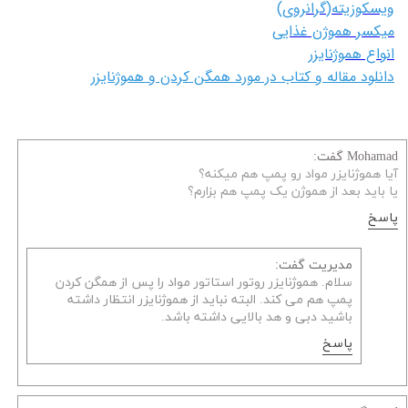
ویسکوزیته(گرانروی)
میکسر هموژن غذایی
انواع هموژنایزر
دانلود مقاله و کتاب در مورد همگن کردن و هموژنایزر
Mohamad گفت:
آیا هموژنایزر مواد رو پمپ هم میکنه؟
یا باید بعد از هموژن یک پمپ هم بزارم؟
پاسخ
مدیریت گفت:
سلام. هموژنایزر روتور استاتور مواد را پس از همگن کردن
پمپ هم می کند. البته نباید از هموژنایزر انتظار داشته
باشید دبی و هد بالایی داشته باشد.
پاسخ