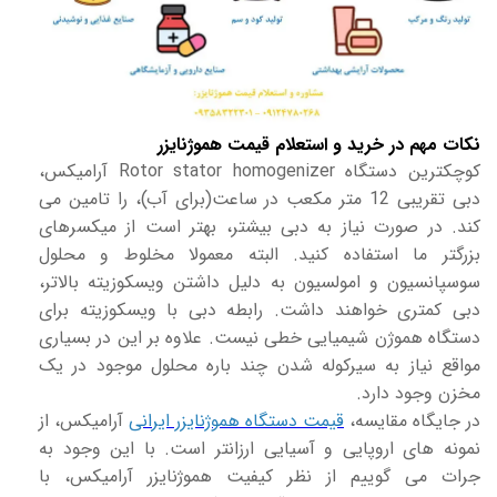
نکات مهم در خرید و استعلام قیمت هموژنایزر
کوچکترین دستگاه Rotor stator homogenizer آرامیکس،
دبی تقریبی 12 متر مکعب در ساعت(برای آب)، را تامین می
کند. در صورت نیاز به دبی بیشتر، بهتر است از میکسرهای
بزرگتر ما استفاده کنید. البته معمولا مخلوط و محلول
سوسپانسیون و امولسیون به دلیل داشتن ویسکوزیته بالاتر،
دبی کمتری خواهند داشت. رابطه دبی با ویسکوزیته برای
دستگاه هموژن شیمیایی خطی نیست. علاوه بر این در بسیاری
مواقع نیاز به سیرکوله شدن چند باره محلول موجود در یک
مخزن وجود دارد.
در جایگاه مقایسه،
قیمت دستگاه هموژنایزر ایرانی
آرامیکس، از
نمونه های اروپایی و آسیایی ارزانتر است. با این وجود به
جرات می گوییم از نظر کیفیت هموژنایزر آرامیکس، با