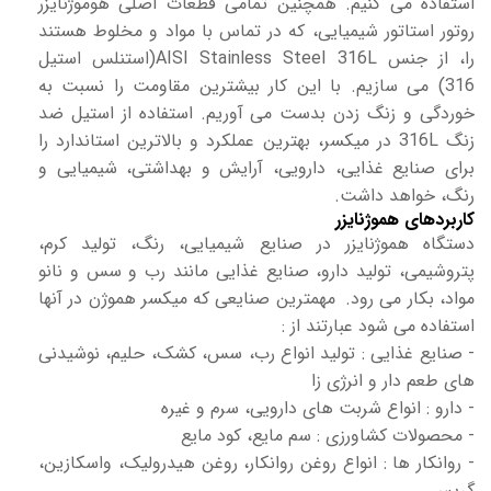
استفاده می کنیم. همچنین تمامی قطعات اصلی هوموژنایزر
روتور استاتور شیمیایی، که در تماس با مواد و مخلوط هستند
را، از جنس AISI Stainless Steel 316L(استنلس استیل
316) می سازیم. با این کار بیشترین مقاومت را نسبت به
خوردگی و زنگ زدن بدست می آوریم. استفاده از استیل ضد
زنگ 316L در میکسر، بهترین عملکرد و بالاترین استاندارد را
برای صنایع غذایی، دارویی، آرایش و بهداشتی، شیمیایی و
رنگ، خواهد داشت.
کاربردهای هموژنایزر
دستگاه هموژنایزر در صنایع شیمیایی، رنگ، تولید کرم،
پتروشیمی، تولید دارو، صنایع غذایی مانند رب و سس و نانو
مواد، بکار می رود.
مهمترین صنایعی که میکسر هموژن در آنها
استفاده می شود عبارتند از :
- صنایع غذایی : تولید انواع رب، سس، کشک، حلیم، نوشیدنی
های طعم دار و انرژی زا
- دارو : انواع شربت های دارویی، سرم و غیره
- محصولات کشاورزی : سم مایع، کود مایع
- روانکار ها : انواع روغن روانکار، روغن هیدرولیک، واسکازین،
گریس