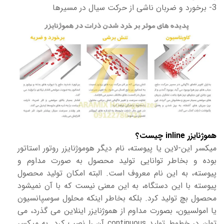
3- برخورد و ضربان ناشی از حرکت سیال در مسیرها
هموژنایزر inline چیست؟
میکسر این-لاین یا پیوسته، نام دیگر هوموژنایزر روتور استاتور
بوده و بخاطر توانایی تولید محصول به صورت مداوم و
پیوسته، به این نام معروف است. البته امکان تولید محصول
پیوسته با این دستگاه، به این معنی نیست که با آن نمیشود
محصول بچ تولید کرد. بلکه بخاطر اینکه محلول سوسپانسیون
یا امولسیون، بصورت مداوم از هموژنایزر اینلاین می گذرد، می
توان در خطوط تولید continuous آن را نصب کرد. به میکسر