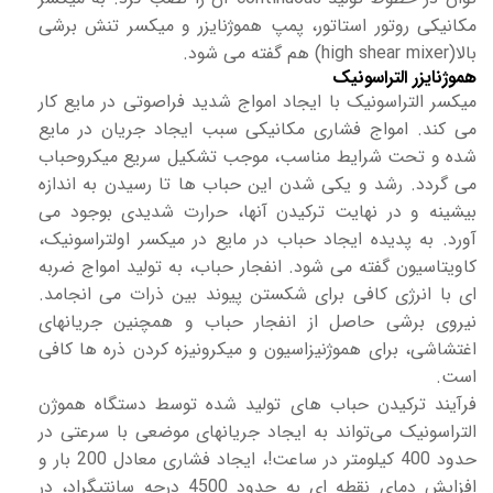
مکانیکی روتور استاتور، پمپ هموژنایزر و میکسر تنش برشی
بالا(high shear mixer) هم گفته می شود.
هموژنایزر التراسونیک
میکسر التراسونیک با ایجاد امواج شدید فراصوتی در مایع کار
می کند. امواج فشاری مکانیکی سبب ایجاد جریان در مایع
شده و تحت شرایط مناسب، موجب تشکیل سریع میکروحباب
می گردد. رشد و یکی شدن این حباب ها تا رسیدن به اندازه
بیشینه و در نهایت ترکیدن آنها، حرارت شدیدی بوجود می
آورد. به پدیده ایجاد حباب در مایع در میکسر اولتراسونیک،
کاویتاسیون گفته می شود. انفجار حباب، به تولید امواج ضربه
ای با انرژی کافی برای شکستن پیوند بین ذرات می انجامد.
نیروی برشی حاصل از انفجار حباب و همچنین جریانهای
اغتشاشی، برای هموژنیزاسیون و میکرونیزه کردن ذره ها کافی
است.
فرآیند ترکیدن حباب های تولید شده توسط دستگاه هموژن
التراسونیک می‌تواند به ایجاد جریانهای موضعی با سرعتی در
حدود 400 کیلومتر در ساعت!، ایجاد فشاری معادل 200 بار و
افزایش دمای نقطه ای به حدود 4500 درجه سانتیگراد، در