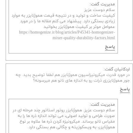
مدیریت گفت:
سلام دوست عزیز
کیفیت ساخت و تولید و در نتیجه قیمت هموژنایزر به موارد
زیادی بستگی دارد. پیشنهاد می کنم مقاله ما را در مورد
عموامل موثر بر کیفیت هموژنایزر بخوانید
https://homogenize.ir/blog/articles/P45341-homogenizer-
mixer-quality-durability-factors.html
پاسخ
اردکانیان گفت:
در مورد قدرت میکرونیزاسیون هموژنایزر هم لطفا توضیح بدید. چه
جور هموژنایزری ذرات رو به اندازه های نانو هم میرسونه؟
پاسخ
مدیریت گفت:
سلام دوست عزیز. هموژنایزر روتور استاتور چند مرحله ای در
صورت طراحی و تولید اصولی، می تواند اندازه ذره ها را به
مقیاس نانو برساند. میکرونیزه کردن ذره ها علاوه بر نوع
هموژنایزر، به ویسکوزیته و چگالی هم بستگی دارد.