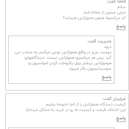
saeed گفت:
سلام
خیلی ممنون از مقاله شما
آیا میکسرها همون هموژنایزر هستند؟
پاسخ
مدیریت گفت:
درود
دوست عزیز در واقع هموژنایزر نوعی میکسر به حساب می
آید. پس هر میکسری هموژنایزر نیست. دستگاههای
هوموژنایزر بیشتر برای یکنواخت کردن امولسیون و
سوسپانسیون بکار میرود.
پاسخ
ضرابیان گفت:
کیفیت دستگاه هموژنایزر را از کجا متوجه بشیم.
این اختلاف قیمت و کیفیت ما رو در خرید به مشکل میندازه
پاسخ