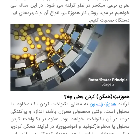
عنوان نوعی میکسر در نظر گرفته می شود. در این مقاله می
خواهیم در مورد روش کار هموژنایزر، انواع آن و کاربردهای این
دستگاه صحبت کنیم.
هموژنیزه(همگن) کردن یعنی چه؟
فرآیند
هموژنیزاسیون
به معنای یکنواخت کردن یک مخلوط یا
محلول است. وقتی محصولی هموژن باشد، اندازه و پراکندگی
ذرات در آن یکنواخت خواهد بود. علاوه بر یکنواخت کردن
محلول یا مخلوط(کلوئید و امولسیون)، در فرآیند همگن کردن،
میکسر هموژنایزر ذرات را هم معمولا کوچکتر می کند. این