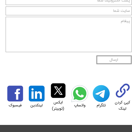
ارسال
کپی کردن
ایکس
تلگرام
واتساپ
لینکدین
فیسبوک
لینک
(توییتر)