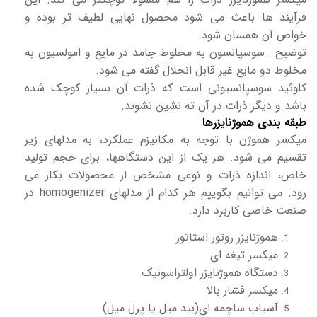
فرآیند ها باعث می شود محصول نهایی لطیف تر بوده و
خواص آن همسان شود.
توضیح : سوسپانسون به مخلوط جامد در مایع و امولسیون به
مخلوط دو مایع غیر قابل انحلال گفته می شود.
کلوئید سوسپانسیونی است که ذرات آن بسیار کوچک شده
باشد و دیگر ذرات در آن ته نشین نشوند.
طبقه بندی هموژنایزرها
میکسر هموژن با توجه به مکانیزم عملکرد، به مدلهای زیر
تقسیم می شود. هر یک از این دستگاهها، برای حجم تولید
خاص، اندازه ذرات و نوعی مشخص از محصولات بکار می
رود. می توانیم بگوییم هر کدام از مدلهای homogenizer در
صنعت خاصی کاربرد دارد.
هموژنایزر روتور استاتور
میکسر تیغه ای
دستگاه هموژنایزر اولتراسونیک
میکسر فشار بالا
آسیاب ساچمه ای(بید میل یا پرل میل)