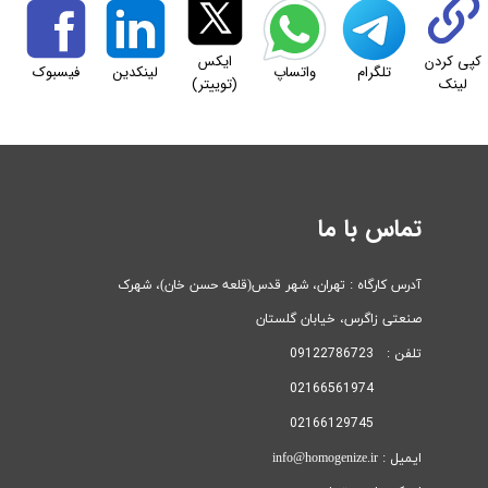
کپی کردن
ایکس
تلگرام
واتساپ
لینکدین
فیسبوک
لینک
(توییتر)
تماس با ما
آدرس کارگاه : تهران، شهر قدس(قلعه حسن خان)، ​​​​​​​شهرک
صنعتی زاگرس، خیابان گلستان
تلفن : 09122786723
02166561974
02166129745
ایمیل : info@homogenize.ir