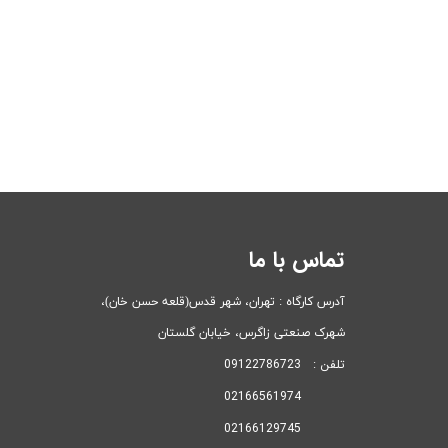
تماس با ما
آدرس کارگاه : تهران، شهر قدس(قلعه حسن خان)، ​​​​​​​
شهرک صنعتی زاگرس، خیابان گلستان
تلفن : 09122786723
02166561974
02166129745