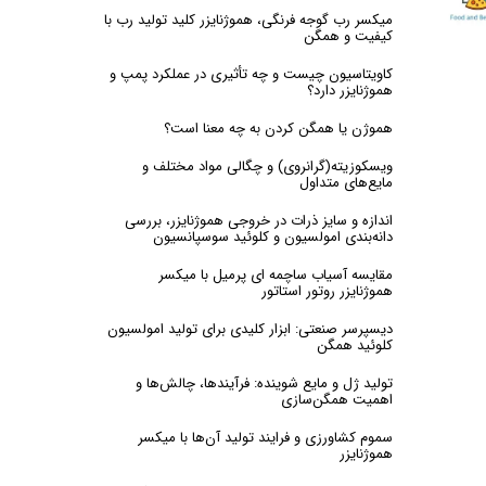
میکسر رب گوجه فرنگی، هموژنایزر کلید تولید رب با
کیفیت و همگن
کاویتاسیون چیست و چه تأثیری در عملکرد پمپ‌ و
هموژنایزر دارد؟
هموژن یا همگن کردن به چه معنا است؟
ویسکوزیته(گرانروی) و چگالی مواد مختلف و
مایع‌های متداول
اندازه و سایز ذرات در خروجی هموژنایزر، بررسی
دانه‌بندی امولسیون و کلوئید سوسپانسیون
مقایسه آسیاب ساچمه ای پرمیل با میکسر
هموژنایزر روتور استاتور
دیسپرسر صنعتی: ابزار کلیدی برای تولید امولسیون
کلوئید همگن
تولید ژل و مایع شوینده: فرآیندها، چالش‌ها و
اهمیت همگن‌سازی
سموم کشاورزی و فرایند تولید آن‌ها با میکسر
هموژنایزر