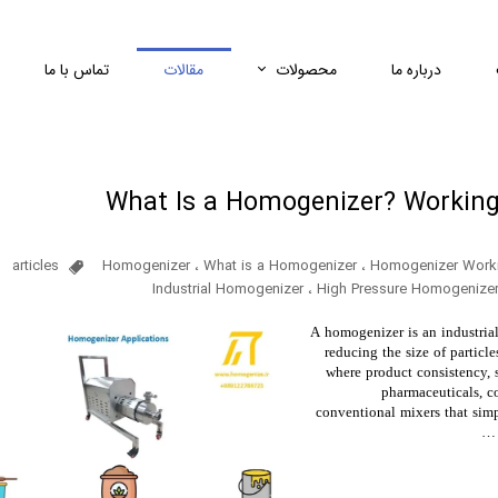
درباره‌ ما
محصولات
مقالات
تماس با ما
What Is a Homogenizer? Working P
articles
Homogenizer
،
What is a Homogenizer
،
Homogenizer Workin
Industrial Homogenizer
،
High Pressure Homogenize
A homogenizer is an industria
reducing the size of particles
where product consistency, s
pharmaceuticals, c
conventional mixers that simp