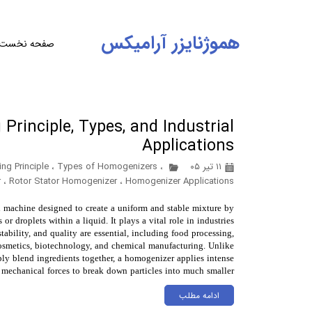
هموژنایزر آرامیکس
صفحه نخست
rinciple, Types, and Industrial
Applications
۱۱ تیر ۰۵
،
Types of Homogenizers
،
g Principle
r
،
Rotor Stator Homogenizer
،
Homogenizer Applications
l machine designed to create a uniform and stable mixture by
 or droplets within a liquid. It plays a vital role in industries
tability, and quality are essential, including food processing,
osmetics, biotechnology, and chemical manufacturing. Unlike
ly blend ingredients together, a homogenizer applies intense
mechanical forces to break down particles into much smaller …
ادامه مطلب