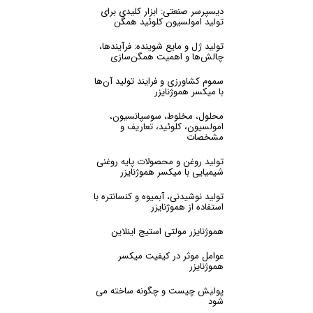
دیسپرسر صنعتی: ابزار کلیدی برای
تولید امولسیون کلوئید همگن
تولید ژل و مایع شوینده: فرآیندها،
چالش‌ها و اهمیت همگن‌سازی
سموم کشاورزی و فرایند تولید آن‌ها
با میکسر هموژنایزر
محلول، مخلوط، سوسپانسیون،
امولسیون، کلوئید، تعاریف و
مشخصات
تولید روغن و محصولات پایه روغنی
شیمیایی با میکسر هموژنایزر
تولید نوشیدنی، آبمیوه و کنسانتره با
استفاده از هموژنایزر
هموژنایزر مولتی استیج اینلاین
عوامل موثر در کیفیت میکسر
هموژنایزر
پولیش چیست و چگونه ساخته می
شود