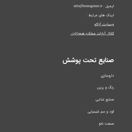
ایمیل : info@homogenize.ir
لینک های مرتبط :
وبسایت آراکو
کانال آپارات عملکرد هموژنایزر
صنایع تحت پوشش
داروسازی
رنگ و رزین
صنایع غذایی
کود و سم شیمیایی
صنعت نانو