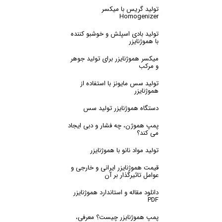
تولید گریس با میکسر
Homogenizer
تولید بادی اسپلش و خوشبو کننده
با هموژنایزر
میکسر هموژنایزر برای تولید جوهر
و مرکب
تولید سس مایونز با استفاده از
هموژنایزر
دستگاه هموژنایزر تولید سس
پمپ هموژن، چه فشار و دبی ایجاد
می کند؟
تولید مواد نانو با هموژنایزر
قیمت هموژنایزر ایرانی و خارجی و
عوامل تاثیرگذار بر آن
دانلود مقاله و استاندارد هموژنایزر
PDF
پمپ هموژنایزر چیست؟ معرفی،