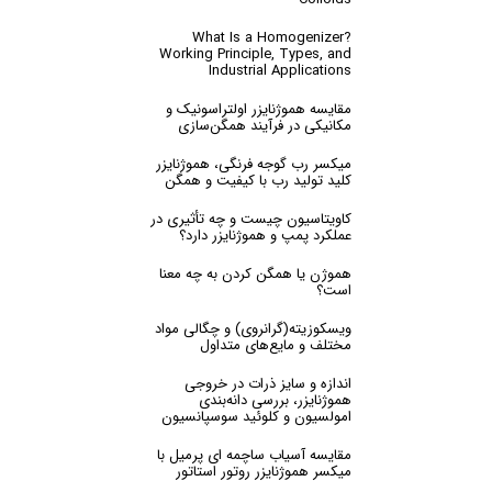
What Is a Homogenizer?
Working Principle, Types, and
Industrial Applications
مقایسه‌ هموژنایزر اولتراسونیک و
مکانیکی در فرآیند همگن‌سازی
میکسر رب گوجه فرنگی، هموژنایزر
کلید تولید رب با کیفیت و همگن
کاویتاسیون چیست و چه تأثیری در
عملکرد پمپ‌ و هموژنایزر دارد؟
هموژن یا همگن کردن به چه معنا
است؟
ویسکوزیته(گرانروی) و چگالی مواد
مختلف و مایع‌های متداول
اندازه و سایز ذرات در خروجی
هموژنایزر، بررسی دانه‌بندی
امولسیون و کلوئید سوسپانسیون
مقایسه آسیاب ساچمه ای پرمیل با
میکسر هموژنایزر روتور استاتور