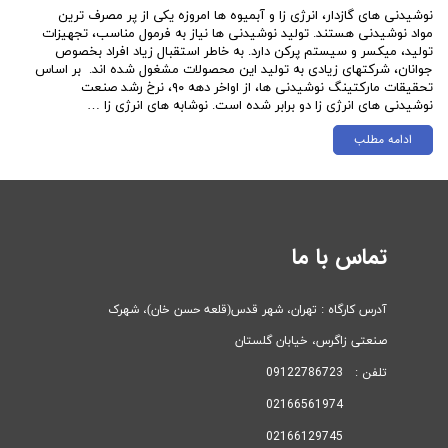
نوشیدنی های گازدار، انرژی زا و آبمیوه ها امروزه یکی از پر مصرف ترین
مواد نوشیدنی هستند. تولید نوشیدنی ها نیاز به فرمول مناسب، تجهیزات
تولید، میکسر و سیستم پرکن دارد. به خاطر استقبال زیاد افراد بخصوص
جوانان، شرکتهای زیادی به تولید این محصولات مشغول شده اند. بر اساس
تحقیقات مارکتینگ نوشیدنی ها، از اواخر دهه ۹۰، نرخ رشد صنعت
نوشیدنی های انرژی زا دو برابر شده است. نوشابه های انرژی زا …
ادامه مطلب
تماس با ما
آدرس کارگاه : تهران، شهر قدس(قلعه حسن خان)، ​​​​​​​شهرک
صنعتی زاگرس، خیابان گلستان
تلفن : 09122786723
02166561974
02166129745