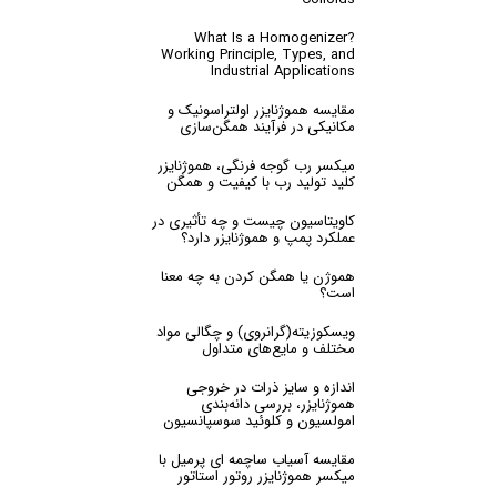
What Is a Homogenizer?
Working Principle, Types, and
Industrial Applications
مقایسه‌ هموژنایزر اولتراسونیک و
مکانیکی در فرآیند همگن‌سازی
میکسر رب گوجه فرنگی، هموژنایزر
کلید تولید رب با کیفیت و همگن
کاویتاسیون چیست و چه تأثیری در
عملکرد پمپ‌ و هموژنایزر دارد؟
هموژن یا همگن کردن به چه معنا
است؟
ویسکوزیته(گرانروی) و چگالی مواد
مختلف و مایع‌های متداول
اندازه و سایز ذرات در خروجی
هموژنایزر، بررسی دانه‌بندی
امولسیون و کلوئید سوسپانسیون
مقایسه آسیاب ساچمه ای پرمیل با
میکسر هموژنایزر روتور استاتور