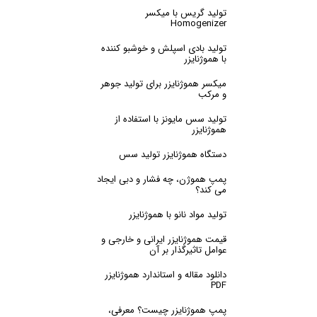
تولید گریس با میکسر
Homogenizer
تولید بادی اسپلش و خوشبو کننده
با هموژنایزر
میکسر هموژنایزر برای تولید جوهر
و مرکب
تولید سس مایونز با استفاده از
هموژنایزر
دستگاه هموژنایزر تولید سس
پمپ هموژن، چه فشار و دبی ایجاد
می کند؟
تولید مواد نانو با هموژنایزر
قیمت هموژنایزر ایرانی و خارجی و
عوامل تاثیرگذار بر آن
دانلود مقاله و استاندارد هموژنایزر
PDF
پمپ هموژنایزر چیست؟ معرفی،