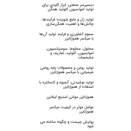
دیسپرسر صنعتی: ابزار کلیدی برای
تولید امولسیون کلوئید همگن
تولید ژل و مایع شوینده: فرآیندها،
چالش‌ها و اهمیت همگن‌سازی
سموم کشاورزی و فرایند تولید آن‌ها
با میکسر هموژنایزر
محلول، مخلوط، سوسپانسیون،
امولسیون، کلوئید، تعاریف و
مشخصات
تولید روغن و محصولات پایه روغنی
شیمیایی با میکسر هموژنایزر
تولید نوشیدنی، آبمیوه و کنسانتره با
استفاده از هموژنایزر
هموژنایزر مولتی استیج اینلاین
عوامل موثر در کیفیت میکسر
هموژنایزر
پولیش چیست و چگونه ساخته می
شود