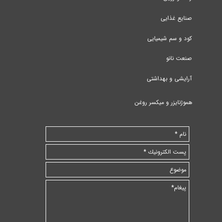
صنایع غذایی
کود و سم شیمیایی
صنعت نانو
آرایشی و بهداشتی
هموژنایزر و میکسر روغن