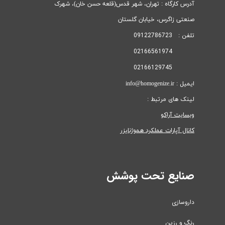
آدرس کارگاه : تهران، شهر قدس(قلعه حسن خان)، ​​​​​​​شهرک
صنعتی زاگرس، خیابان گلستان
تلفن : 09122786723
02166561974
02166129745
ایمیل : info@homogenize.ir
لینک های مرتبط :
وبسایت آراکو
کانال آپارات عملکرد هموژنایزر
صنایع تحت پوشش
داروسازی
رنگ و رزین