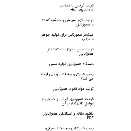
تولید گریس با میکسر
Homogenizer
تولید بادی اسپلش و خوشبو کننده
با هموژنایزر
میکسر هموژنایزر برای تولید جوهر
و مرکب
تولید سس مایونز با استفاده از
هموژنایزر
دستگاه هموژنایزر تولید سس
پمپ هموژن، چه فشار و دبی ایجاد
می کند؟
تولید مواد نانو با هموژنایزر
قیمت هموژنایزر ایرانی و خارجی و
عوامل تاثیرگذار بر آن
دانلود مقاله و استاندارد هموژنایزر
PDF
پمپ هموژنایزر چیست؟ معرفی،