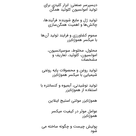
دیسپرسر صنعتی: ابزار کلیدی برای
تولید امولسیون کلوئید همگن
تولید ژل و مایع شوینده: فرآیندها،
چالش‌ها و اهمیت همگن‌سازی
سموم کشاورزی و فرایند تولید آن‌ها
با میکسر هموژنایزر
محلول، مخلوط، سوسپانسیون،
امولسیون، کلوئید، تعاریف و
مشخصات
تولید روغن و محصولات پایه روغنی
شیمیایی با میکسر هموژنایزر
تولید نوشیدنی، آبمیوه و کنسانتره با
استفاده از هموژنایزر
هموژنایزر مولتی استیج اینلاین
عوامل موثر در کیفیت میکسر
هموژنایزر
پولیش چیست و چگونه ساخته می
شود