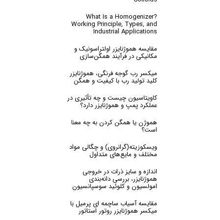
What Is a Homogenizer?
Working Principle, Types, and
Industrial Applications
مقایسه‌ هموژنایزر اولتراسونیک و
مکانیکی در فرآیند همگن‌سازی
میکسر رب گوجه فرنگی، هموژنایزر
کلید تولید رب با کیفیت و همگن
کاویتاسیون چیست و چه تأثیری در
عملکرد پمپ‌ و هموژنایزر دارد؟
هموژن یا همگن کردن به چه معنا
است؟
ویسکوزیته(گرانروی) و چگالی مواد
مختلف و مایع‌های متداول
اندازه و سایز ذرات در خروجی
هموژنایزر، بررسی دانه‌بندی
امولسیون و کلوئید سوسپانسیون
مقایسه آسیاب ساچمه ای پرمیل با
میکسر هموژنایزر روتور استاتور