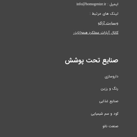
ایمیل : info@homogenize.ir
لینک های مرتبط :
وبسایت آراکو
کانال آپارات عملکرد هموژنایزر
صنایع تحت پوشش
داروسازی
رنگ و رزین
صنایع غذایی
کود و سم شیمیایی
صنعت نانو