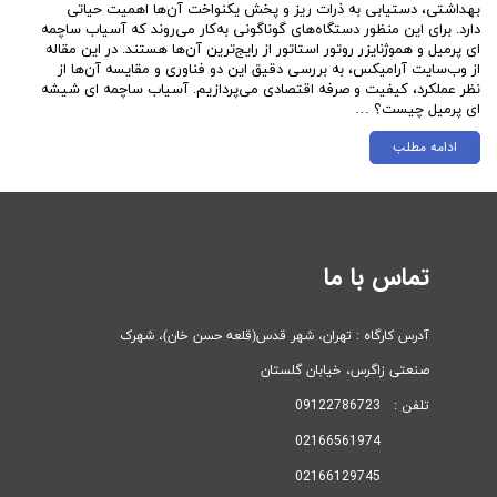
بهداشتی، دستیابی به ذرات ریز و پخش یکنواخت آن‌ها اهمیت حیاتی
دارد. برای این منظور دستگاه‌های گوناگونی به‌کار می‌روند که آسیاب ساچمه
ای پرمیل و هموژنایزر روتور استاتور از رایج‌ترین آن‌ها هستند. در این مقاله
از وب‌سایت آرامیکس، به بررسی دقیق این دو فناوری و مقایسه آن‌ها از
نظر عملکرد، کیفیت و صرفه اقتصادی می‌پردازیم. آسیاب ساچمه ای شیشه
ای پرمیل چیست؟ …
ادامه مطلب
تماس با ما
آدرس کارگاه : تهران، شهر قدس(قلعه حسن خان)، ​​​​​​​شهرک
صنعتی زاگرس، خیابان گلستان
تلفن : 09122786723
02166561974
02166129745